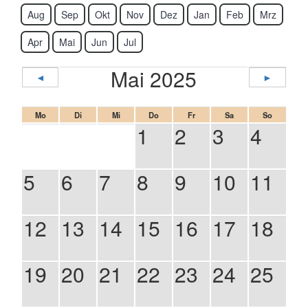
Aug
Sep
Okt
Nov
Dez
Jan
Feb
Mrz
Apr
Mai
Jun
Jul
Mai 2025
◄
►
Mo
Di
Mi
Do
Fr
Sa
So
1
2
3
4
5
6
7
8
9
10
11
12
13
14
15
16
17
18
19
20
21
22
23
24
25