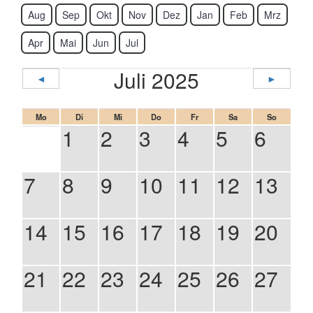
Aug
Sep
Okt
Nov
Dez
Jan
Feb
Mrz
Apr
Mai
Jun
Jul
Juli 2025
◄
►
Mo
Di
Mi
Do
Fr
Sa
So
1
2
3
4
5
6
7
8
9
10
11
12
13
14
15
16
17
18
19
20
21
22
23
24
25
26
27