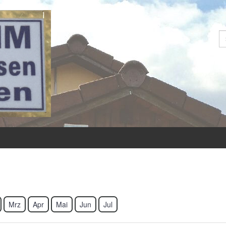
S
Mrz
Apr
Mai
Jun
Jul