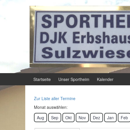
Springe zum Inhalt
Zum Hauptmenü springen
Startseite
Unser Sportheim
Kalender
Zur Liste aller Termine
Monat auswählen:
Aug
Sep
Okt
Nov
Dez
Jan
Feb