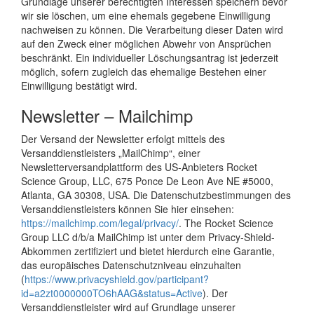
Grundlage unserer berechtigten Interessen speichern bevor
wir sie löschen, um eine ehemals gegebene Einwilligung
nachweisen zu können. Die Verarbeitung dieser Daten wird
auf den Zweck einer möglichen Abwehr von Ansprüchen
beschränkt. Ein individueller Löschungsantrag ist jederzeit
möglich, sofern zugleich das ehemalige Bestehen einer
Einwilligung bestätigt wird.
Newsletter – Mailchimp
Der Versand der Newsletter erfolgt mittels des
Versanddienstleisters „MailChimp“, einer
Newsletterversandplattform des US-Anbieters Rocket
Science Group, LLC, 675 Ponce De Leon Ave NE #5000,
Atlanta, GA 30308, USA. Die Datenschutzbestimmungen des
Versanddienstleisters können Sie hier einsehen:
https://mailchimp.com/legal/privacy/
. The Rocket Science
Group LLC d/b/a MailChimp ist unter dem Privacy-Shield-
Abkommen zertifiziert und bietet hierdurch eine Garantie,
das europäisches Datenschutzniveau einzuhalten
(
https://www.privacyshield.gov/participant?
id=a2zt0000000TO6hAAG&status=Active
). Der
Versanddienstleister wird auf Grundlage unserer