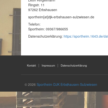
Leon Ringelmann
Ringstr. 11
97262 Erbshausen
sportheim[at]djk-erbshausen-sulzwiesen.de
Telefon:
Sportheim: 09367/986655
Datenschutzerklärung:
https://sportheim.1643.de/da
Kontakt
Impressum
Datenschutzerklärung
© 2026
Sportheim DJK Erbshausen-Sulzwiesen
↑