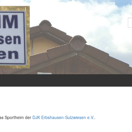
S
das Sportheim der
DJK Erbshausen-Sulzwiesen e.V.
.